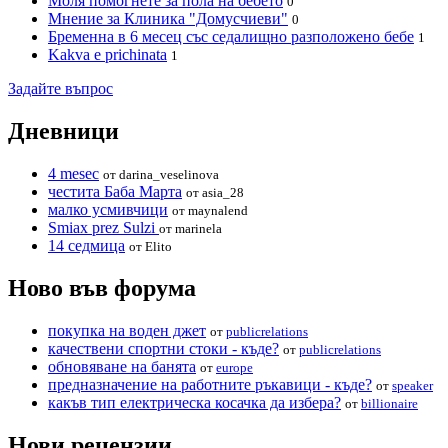
Моля помогнете за пола на бебето
0
Мнение за Клиника "Домусчиеви"
0
Бременна в 6 месец със седалищно разположено бебе
1
Kakva e prichinata
1
Задайте въпрос
Дневници
4 mesec
от darina_veselinova
честита Баба Марта
от asia_28
малко усмивчици
от maynalend
Smiax prez Sulzi
от marinela
14 седмица
от Elito
Ново във форума
покупка на воден джет
от
publicrelations
качествени спортни стоки - къде?
от
publicrelations
обновяване на банята
от
europe
предназначение на работните ръкавици - къде?
от
speaker
какъв тип електрическа косачка да избера?
от
billionaire
Нови рецензии