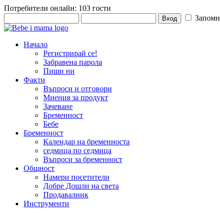
Потребители онлайн: 103 гости
Запомн
Начало
Регистрирай се!
Забравена парола
Пиши ни
Факти
Въпроси и отговори
Мнения за продукт
Зачеване
Бременност
Бебе
Бременност
Календар на бременноста
седмица по седмица
Въпроси за бременност
Общност
Намери посетители
Добре Дошли на света
Продавалник
Инструменти