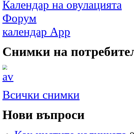
Календар на овулацията
Форум
календар App
Снимки на потребите
Всички снимки
Нови въпроси