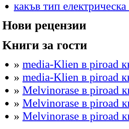
какъв тип електрическа 
Нови рецензии
Kниги за гости
»
media-Klien в piroad к
»
media-Klien в piroad к
»
Melvinorase в piroad к
»
Melvinorase в piroad к
»
Melvinorase в piroad к