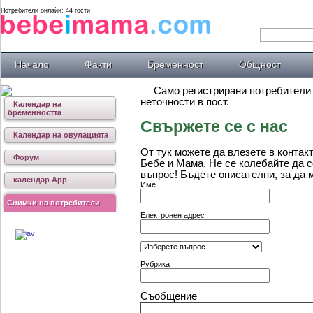
Потребители онлайн: 44 гости
Начало
Факти
Бременност
Общност
Само регистрирани потребители
неточности в пост.
Календар на
бременността
Свържете се с нас
Календар на овулацията
От тук можете да влезете в контакт
Форум
Бебе и Мама. Не се колебайте да с
въпрос! Бъдете описателни, за да 
календар App
Име
Снимки на потребители
Електронен адрес
Рубрика
Съобщение