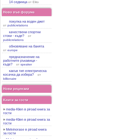
14 седмица
от Elito
Ново във форума
покупка на воден джет
от
publicrelations
качествени спортни
стоки - къде?
от
publicrelations
обновяване на банята
от
europe
предназначение на
работните ръкавици -
къде?
от
speaker
какъв тип електрическа
косачка да избера?
от
billionaire
Нови рецензии
Kниги за гости
»
media-Klien в piroad книга за
гости
»
media-Klien в piroad книга за
гости
»
Melvinorase в piroad книга
за гости