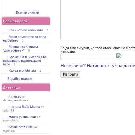
Всички снимки
Нови въпроси
Как чистите количката
0
Моля помогнете за пола
на бебето
0
Мнение за Клиника
За да сме сигурни, че това съобщение не е авт
"Домусчиеви"
0
изписани.
Бременна в 6 месец със
седалищно разположено
бебе
1
Нечетливо? Натиснете тук за да см
Kakva e prichinata
1
Задайте въпрос
Дневници
4 mesec
от
darina_veselinova
честита Баба Марта
от
asia_28
малко усмивчици
от
maynalend
Smiax prez Sulzi
от
marinela