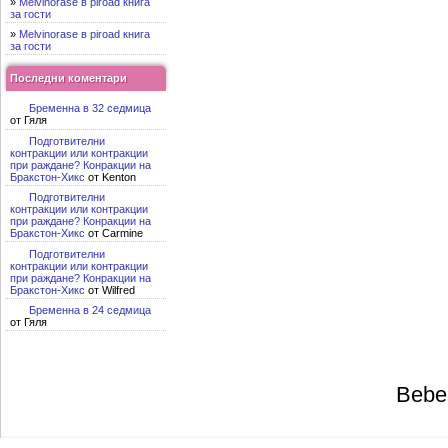
»
Melvinorase в piroad книга
за гости
»
Melvinorase в piroad книга
за гости
Последни коментари
Бременна в 32 седмица
от Гяля
Подготвителни
контракции или контракции
при раждане? Конракции на
Бракстон-Хикс
от Kenton
Подготвителни
контракции или контракции
при раждане? Конракции на
Бракстон-Хикс
от Carmine
Подготвителни
контракции или контракции
при раждане? Конракции на
Бракстон-Хикс
от Wilfred
Бременна в 24 седмица
от Гяля
Bebe