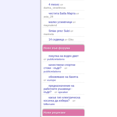
4 mesec
от
darina_veselinova
честита Баба Марта
от
asia_28
малко усмивчици
от
maynalend
Smiax prez Sulzi
от
marinela
14 седмица
от Elito
Ново във форума
покупка на воден джет
от
publicrelations
качествени спортни
стоки - къде?
от
publicrelations
обновяване на банята
от
europe
предназначение на
работните ръкавици -
къде?
от
speaker
какъв тип електрическа
косачка да избера?
от
billionaire
Нови рецензии