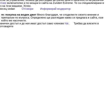
есни за управление. Можеш да разгледаш актуални цени и наличности на различни
етове
включително и по-мощни в сайта на Zundert Extreme. Те са специализирани в
з на тези машини. Успех.
 месец sedan
Отговори
Информирай модератор
re: покупка на воден джет
Много благодаря, че споделихте своето мнение и
препоръки по въпроса. Определено ще разгледам какво се предлага в сайта, към
който ме насочихте.
граничен достъп и до нея имат достъп само членове
här
.
Трябва да влезете в
 отговаряте