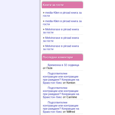
Kниги за гости
»
media-Klien в piroad книга за
гости
»
media-Klien в piroad книга за
гости
»
Melvinorase в piroad книга
за гости
»
Melvinorase в piroad книга
за гости
»
Melvinorase в piroad книга
за гости
Последни коментари
Бременна в 32 седмица
от Гяля
Подготвителни
контракции или контракции
при раждане? Конракции на
Бракстон-Хикс
от Kenton
Подготвителни
контракции или контракции
при раждане? Конракции на
Бракстон-Хикс
от Carmine
Подготвителни
контракции или контракции
при раждане? Конракции на
Бракстон-Хикс
от Wilfred