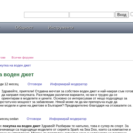
Общност
Инструменти
тове
Всички форуми
купка на воден джет
а воден джет
ди 12 месец
Отговори
Информирай модератор
Здравейте, приятели! Отдавна мечтая за собствен воден джет и най-накрая съм гото
да направя покупката. Разглеждам различни варианти, но ми е трудно да се
ориентирам в моделите и цените. Основно се интересувам от нещо подходящо за
достатъчно мощност за забавление. Някой може ли да ми препоръча къде да
ни модели и цени на джетове в България? Предварително благодаря на отзовалите се.
 месец sedan
Отговори
Информирай модератор
e: покупка на воден джет
Здравей! Разбирам те напълно, това е супер як спорт. За
ачинаещи са подходящи моделите от серията Spark на Sea Doo, които са компактни и