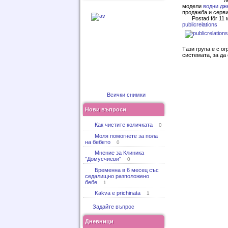
л
модели
водни дж
продажба и серви
Postad för 11
publicrelations
Тази група е с о
системата, за да
Всички снимки
Нови въпроси
Как чистите количката
0
Моля помогнете за пола
на бебето
0
Мнение за Клиника
"Домусчиеви"
0
Бременна в 6 месец със
седалищно разположено
бебе
1
Kakva e prichinata
1
Задайте въпрос
Дневници