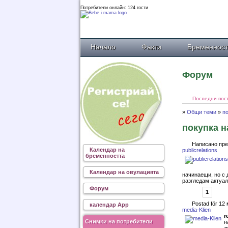
Потребители онлайн: 124 гости
Начало
Факти
Бременност
Форум
Последни пос
»
Общи теми
»
по
покупка н
Написано пре
Календар на
publicrelations
бременността
Календар на овулацията
начинаещи, но с 
разгледам актуал
Форум
1
Postad för 12
календар App
media-Klien
r
Снимки на потребители
н