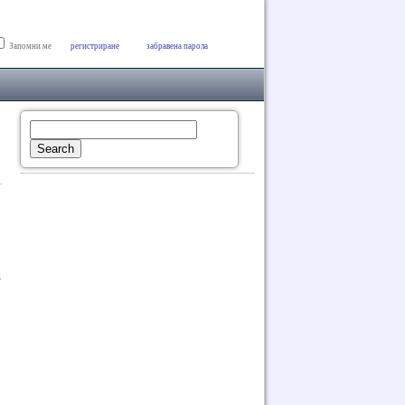
Запомни ме
регистриране
забравена парола
в