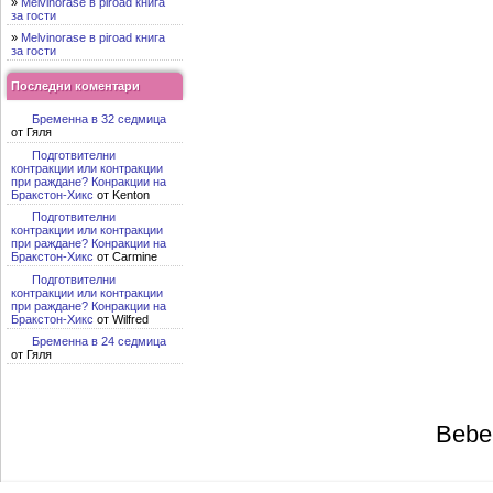
»
Melvinorase в piroad книга
за гости
»
Melvinorase в piroad книга
за гости
Последни коментари
Бременна в 32 седмица
от Гяля
Подготвителни
контракции или контракции
при раждане? Конракции на
Бракстон-Хикс
от Kenton
Подготвителни
контракции или контракции
при раждане? Конракции на
Бракстон-Хикс
от Carmine
Подготвителни
контракции или контракции
при раждане? Конракции на
Бракстон-Хикс
от Wilfred
Бременна в 24 седмица
от Гяля
Bebe