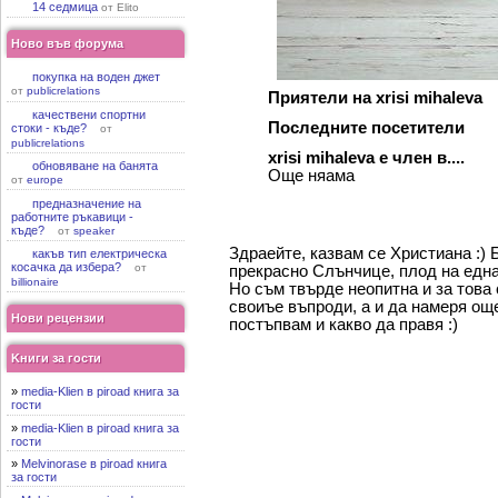
14 седмица
от Elito
Ново във форума
покупка на воден джет
от
publicrelations
Приятели на xrisi mihaleva
качествени спортни
Последните посетители
стоки - къде?
от
publicrelations
xrisi mihaleva е член в....
обновяване на банята
Още няама
от
europe
предназначение на
работните ръкавици -
къде?
от
speaker
Здраейте, казвам се Христиана :) 
какъв тип електрическа
косачка да избера?
от
прекрасно Слънчице, плод на една
billionaire
Но съм твърде неопитна и за това 
своиъе въпроди, а и да намеря още
Нови рецензии
постъпвам и какво да правя :)
Kниги за гости
»
media-Klien в piroad книга за
гости
»
media-Klien в piroad книга за
гости
»
Melvinorase в piroad книга
за гости