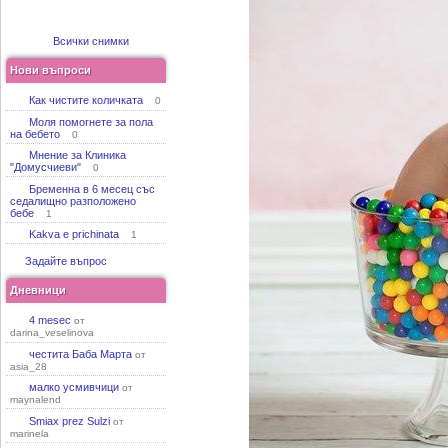
Всички снимки
Нови въпроси
Как чистите количката
0
Моля помогнете за пола
на бебето
0
Мнение за Клиника
"Домусчиеви"
0
Бременна в 6 месец със
седалищно разположено
бебе
1
Kakva e prichinata
1
Задайте въпрос
Дневници
4 mesec
от
darina_veselinova
честита Баба Марта
от
asia_28
малко усмивчици
от
maynalend
Smiax prez Sulzi
от
marinela