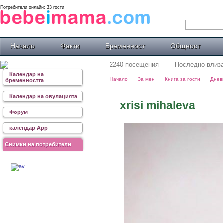
Потребители онлайн: 33 гости
Начало
Факти
Бременност
Общност
2240 посещения
Последно влиза
Календар на
Начало
За мен
Книга за гости
Днев
бременността
Календар на овулацията
xrisi mihaleva
Форум
календар App
Снимки на потребители