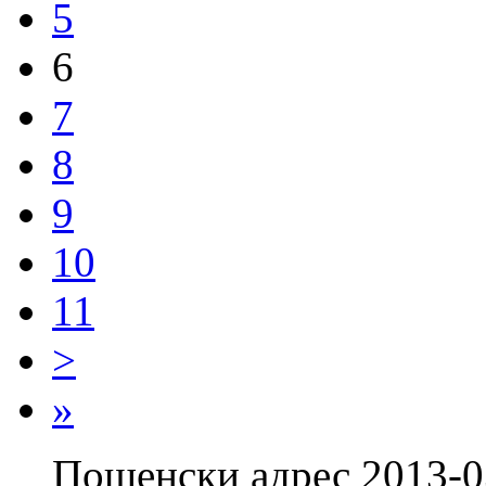
5
6
7
8
9
10
11
>
»
Пощенски адрес 2013-0