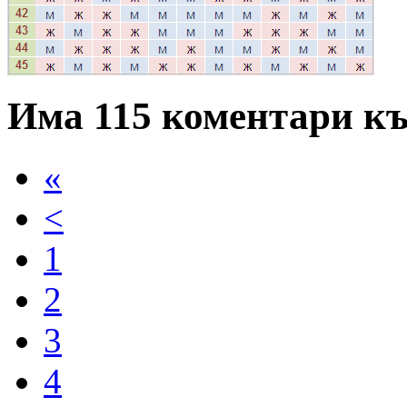
Има 115 коментари къ
«
<
1
2
3
4