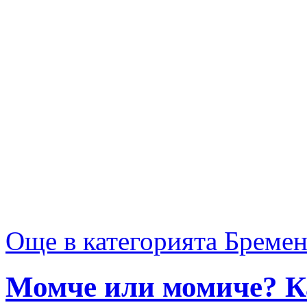
Още в категорията Бреме
Момче или момиче? К