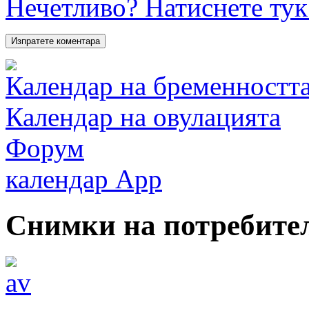
Нечетливо? Натиснете тук 
Календар на бременностт
Календар на овулацията
Форум
календар App
Снимки на потребите