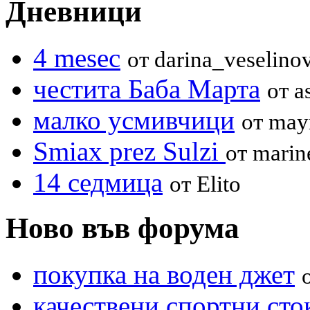
Дневници
4 mesec
от darina_veselino
честита Баба Марта
от a
малко усмивчици
от may
Smiax prez Sulzi
от marin
14 седмица
от Elito
Ново във форума
покупка на воден джет
качествени спортни сто