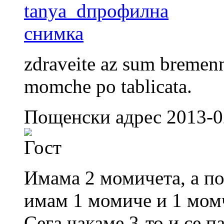
zdraveite az sum bremen
momche po tablicata.
Пощенски адрес 2013-0
Имама 2 момичета, а по
имам 1 момиче и 1 момч
Сега чакаме 3-то и се п