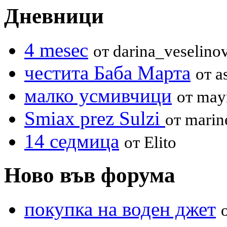
Дневници
4 mesec
от darina_veselino
честита Баба Марта
от a
малко усмивчици
от may
Smiax prez Sulzi
от marin
14 седмица
от Elito
Ново във форума
покупка на воден джет