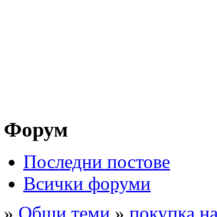
Форум
Последни постове
Всички форуми
»
Общи теми
»
покупка на