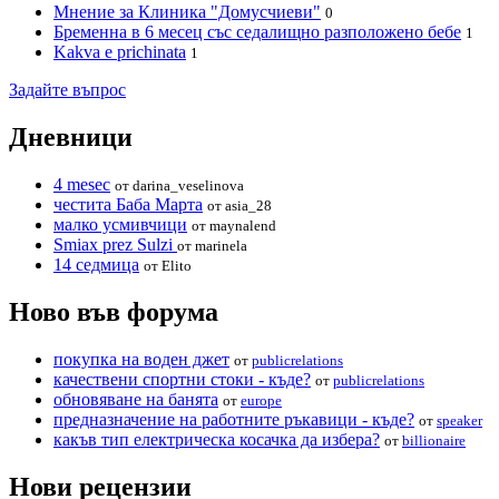
Мнение за Клиника "Домусчиеви"
0
Бременна в 6 месец със седалищно разположено бебе
1
Kakva e prichinata
1
Задайте въпрос
Дневници
4 mesec
от darina_veselinova
честита Баба Марта
от asia_28
малко усмивчици
от maynalend
Smiax prez Sulzi
от marinela
14 седмица
от Elito
Ново във форума
покупка на воден джет
от
publicrelations
качествени спортни стоки - къде?
от
publicrelations
обновяване на банята
от
europe
предназначение на работните ръкавици - къде?
от
speaker
какъв тип електрическа косачка да избера?
от
billionaire
Нови рецензии