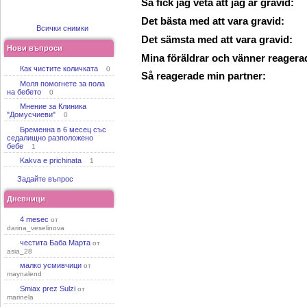
Så fick jag veta att jag är gravid:
Det bästa med att vara gravid:
Всички снимки
Det sämsta med att vara gravid:
Нови въпроси
Mina föräldrar och vänner reagera
Как чистите количката
0
Så reagerade min partner:
Моля помогнете за пола
на бебето
0
Мнение за Клиника
"Домусчиеви"
0
Бременна в 6 месец със
седалищно разположено
бебе
1
Kakva e prichinata
1
Задайте въпрос
Дневници
4 mesec
от
darina_veselinova
честита Баба Марта
от
asia_28
малко усмивчици
от
maynalend
Smiax prez Sulzi
от
marinela