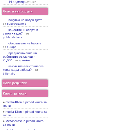
14 седмица
от Elito
Ново във форума
покупка на воден джет
от
publicrelations
качествени спортни
стоки - къде?
от
publicrelations
обновяване на банята
от
europe
предназначение на
работните ръкавици -
къде?
от
speaker
какъв тип електрическа
косачка да избера?
от
billionaire
Нови рецензии
Kниги за гости
»
media-Klien в piroad книга за
гости
»
media-Klien в piroad книга за
гости
»
Melvinorase в piroad книга
за гости