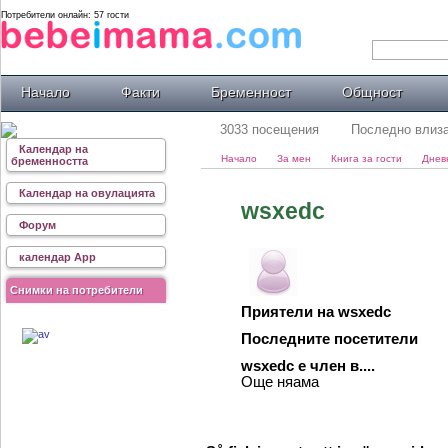
Потребители онлайн: 57 гости
Начало
Факти
Бременност
Общност
3033 посещения
Последно влиза
Календар на
Начало
За мен
Книга за гости
Днев
бременността
Календар на овулацията
wsxedc
Форум
календар App
Снимки на потребители
Приятели на wsxedc
Последните посетители
wsxedc е член в....
Още няама