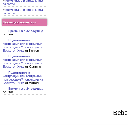
»
Melvinorase в piroad книга
за гости
»
Melvinorase в piroad книга
за гости
Последни коментари
Бременна в 32 седмица
от Гяля
Подготвителни
контракции или контракции
при раждане? Конракции на
Бракстон-Хикс
от Kenton
Подготвителни
контракции или контракции
при раждане? Конракции на
Бракстон-Хикс
от Carmine
Подготвителни
контракции или контракции
при раждане? Конракции на
Бракстон-Хикс
от Wilfred
Бременна в 24 седмица
от Гяля
Bebe