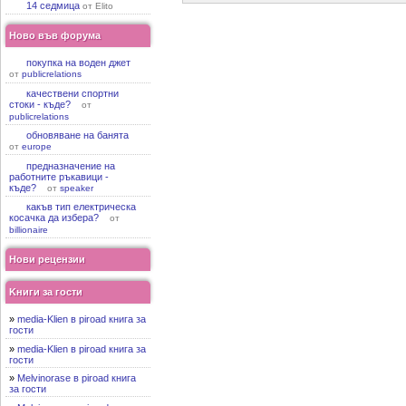
14 седмица
от Elito
Ново във форума
покупка на воден джет
от
publicrelations
качествени спортни
стоки - къде?
от
publicrelations
обновяване на банята
от
europe
предназначение на
работните ръкавици -
къде?
от
speaker
какъв тип електрическа
косачка да избера?
от
billionaire
Нови рецензии
Kниги за гости
»
media-Klien в piroad книга за
гости
»
media-Klien в piroad книга за
гости
»
Melvinorase в piroad книга
за гости