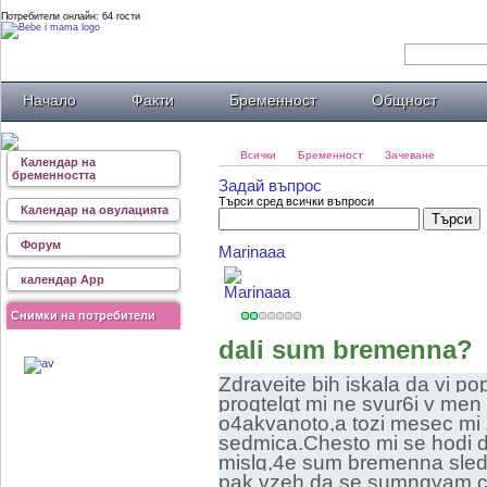
Потребители онлайн: 64 гости
Начало
Факти
Бременност
Общност
Всички
Бременност
Зачеване
Календар на
бременността
Задай въпрос
Търси сред всички въпроси
Календар на овулацията
Форум
Marinaaa
календар App
Снимки на потребители
dali sum bremenna?
Zdraveite bih iskala da vi po
proqtelqt mi ne svur6i v men
o4akvanoto,a tozi mesec mi
sedmica.Chesto mi se hodi d
mislq,4e sum bremenna sled 
pak vzeh da se sumnqvam cika