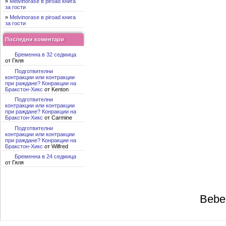
»
Melvinorase в piroad книга
за гости
»
Melvinorase в piroad книга
за гости
Последни коментари
Бременна в 32 седмица
от Гяля
Подготвителни
контракции или контракции
при раждане? Конракции на
Бракстон-Хикс
от Kenton
Подготвителни
контракции или контракции
при раждане? Конракции на
Бракстон-Хикс
от Carmine
Подготвителни
контракции или контракции
при раждане? Конракции на
Бракстон-Хикс
от Wilfred
Бременна в 24 седмица
от Гяля
Bebe