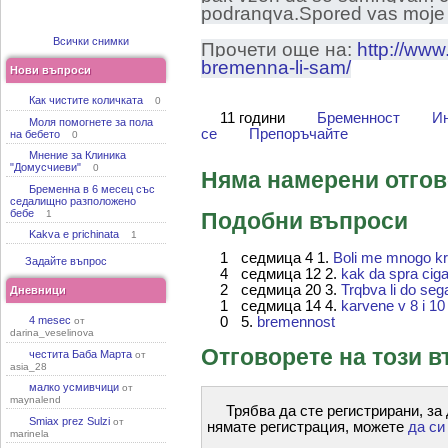
podranqva.Spored vas moje
Всички снимки
Прочети още на:
http://www
bremenna-li-sam/
Нови въпроси
Как чистите количката
0
11 години
Бременност
И
Моля помогнете за пола
се
Препоръчайте
на бебето
0
Мнение за Клиника
"Домусчиеви"
0
Няма намерени отго
Бременна в 6 месец със
седалищно разположено
бебе
1
Подобни въпроси
Kakva e prichinata
1
1
седмица 4
1.
Boli me mnogo kra
Задайте въпрос
4
седмица 12
2.
kak da spra ciga
2
седмица 20
3.
Trqbva li do seg
Дневници
1
седмица 14
4.
karvene v 8 i 1
0
5.
bremennost
4 mesec
от
darina_veselinova
Отговорете на този 
честита Баба Марта
от
asia_28
малко усмивчици
от
maynalend
Трябва да сте регистрирани, за
Smiax prez Sulzi
от
нямате регистрация, можете
да си
marinela