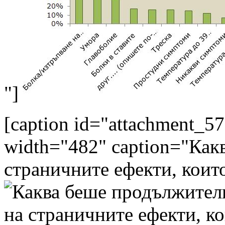
"]
[caption id="attachment_57
width="482" caption="Как
страничните ефекти, коит