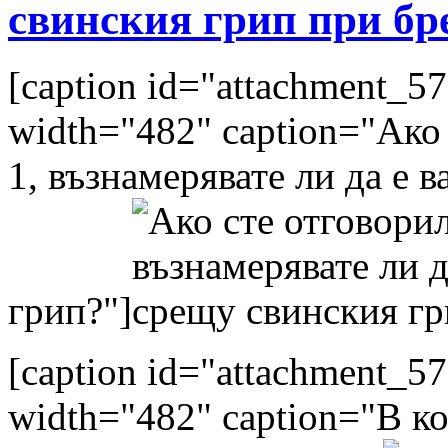
свинския грип при бр
[caption id="attachment_57
width="482" caption="Ако
1, възнамерявате ли да е 
грип?"]
[caption id="attachment_57
width="482" caption="В к