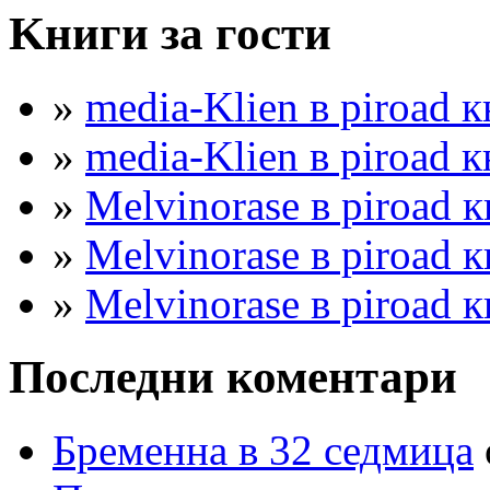
Kниги за гости
»
media-Klien в piroad к
»
media-Klien в piroad к
»
Melvinorase в piroad к
»
Melvinorase в piroad к
»
Melvinorase в piroad к
Последни коментари
Бременна в 32 седмица