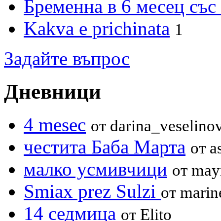
Бременна в 6 месец със
Kakva e prichinata
1
Задайте въпрос
Дневници
4 mesec
от darina_veselino
честита Баба Марта
от a
малко усмивчици
от may
Smiax prez Sulzi
от marin
14 седмица
от Elito