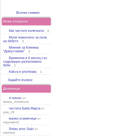
Всички снимки
Нови въпроси
Как чистите количката
0
Моля помогнете за пола
на бебето
0
Мнение за Клиника
"Домусчиеви"
0
Бременна в 6 месец със
седалищно разположено
бебе
1
Kakva e prichinata
1
Задайте въпрос
Дневници
4 mesec
от
darina_veselinova
честита Баба Марта
от
asia_28
малко усмивчици
от
maynalend
Smiax prez Sulzi
от
marinela