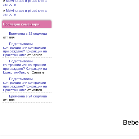
»
Melvinorase в piroad книга
за гости
»
Melvinorase в piroad книга
за гости
Последни коментари
Бременна в 32 седмица
от Гяля
Подготвителни
контракции или контракции
при раждане? Конракции на
Бракстон-Хикс
от Kenton
Подготвителни
контракции или контракции
при раждане? Конракции на
Бракстон-Хикс
от Carmine
Подготвителни
контракции или контракции
при раждане? Конракции на
Бракстон-Хикс
от Wilfred
Бременна в 24 седмица
от Гяля
Bebe