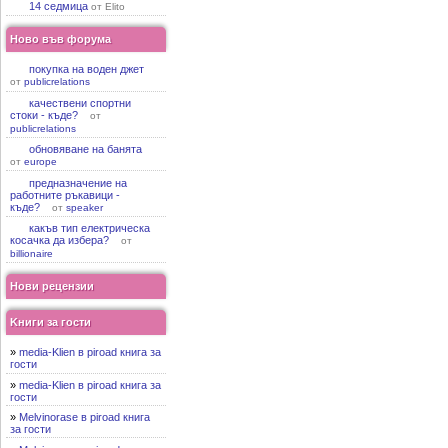
14 седмица
от Elito
Ново във форума
покупка на воден джет
от
publicrelations
качествени спортни
стоки - къде?
от
publicrelations
обновяване на банята
от
europe
предназначение на
работните ръкавици -
къде?
от
speaker
какъв тип електрическа
косачка да избера?
от
billionaire
Нови рецензии
Kниги за гости
»
media-Klien в piroad книга за
гости
»
media-Klien в piroad книга за
гости
»
Melvinorase в piroad книга
за гости