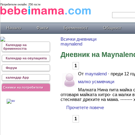
Потребители онлайн: 256 гости
Начало
Факти
Бременност
Общност
Всички дневници
maynalend
Календар на
бременността
Дневник на Maynalen
Календар на овулацията
1
Форум
От
maynalend
· преди 12 го
календар App
малко усмивчици
Снимки на потребители
Малката Нина пита майка си
отговаря майката хитро- са малки
стесняват дрехите на мама. -------- ха
Прочетете повече
1