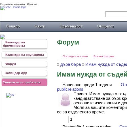
Потребители онлайн: 90 гости
Начало
Факти
Бременност
Общност
Форум
Календар на
бременността
Календар на овулацията
Последни постове
Всички форуми
»
дъра бъра
»
Имам нужда от съде
Форум
Имам нужда от съде
календар App
Снимки на потребители
Написано преди 1 години
От
publicrelations
Привет. Имам нужда от съд
кандидатстване за бърз кр
основните изисквания и до
Моля за вашите коментари
се за отделеното време.
1