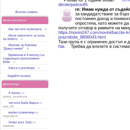
Postad för 1 години sedan
Отг
dimiterpetrov85
re: Имам нужда от съдей
Всички снимки
за кандидатстване за бърз
постоянен доход и поняког
Нови въпроси
опростена, като можете да
получите отговор в рамките на мин
Как чистите количката
0
https://novini247.com/novini/barzite-k
Моля помогнете за пола
praznitsite_8606043.html
на бебето
0
Тази група е с ограничен достъп и 
Мнение за Клиника
här
.
Трябва да влезете в системат
"Домусчиеви"
0
Бременна в 6 месец със
седалищно разположено
бебе
1
Kakva e prichinata
1
Задайте въпрос
Дневници
4 mesec
от
darina_veselinova
честита Баба Марта
от
asia_28
малко усмивчици
от
maynalend
Smiax prez Sulzi
от
marinela