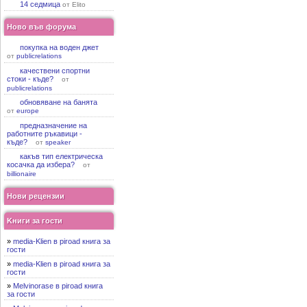
14 седмица
от Elito
Ново във форума
покупка на воден джет
от
publicrelations
качествени спортни
стоки - къде?
от
publicrelations
обновяване на банята
от
europe
предназначение на
работните ръкавици -
къде?
от
speaker
какъв тип електрическа
косачка да избера?
от
billionaire
Нови рецензии
Kниги за гости
»
media-Klien в piroad книга за
гости
»
media-Klien в piroad книга за
гости
»
Melvinorase в piroad книга
за гости