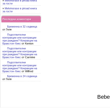
»
Melvinorase в piroad книга
за гости
»
Melvinorase в piroad книга
за гости
Последни коментари
Бременна в 32 седмица
от Гяля
Подготвителни
контракции или контракции
при раждане? Конракции на
Бракстон-Хикс
от Kenton
Подготвителни
контракции или контракции
при раждане? Конракции на
Бракстон-Хикс
от Carmine
Подготвителни
контракции или контракции
при раждане? Конракции на
Бракстон-Хикс
от Wilfred
Бременна в 24 седмица
от Гяля
Bebe