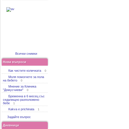
Всички снимки
Нови въпроси
Как чистите количката
0
Моля помогнете за пола
на бебето
0
Мнение за Клиника
"Домусчиеви"
0
Бременна в 6 месец със
седалищно разположено
бебе
1
Kakva e prichinata
1
Задайте въпрос
Дневници