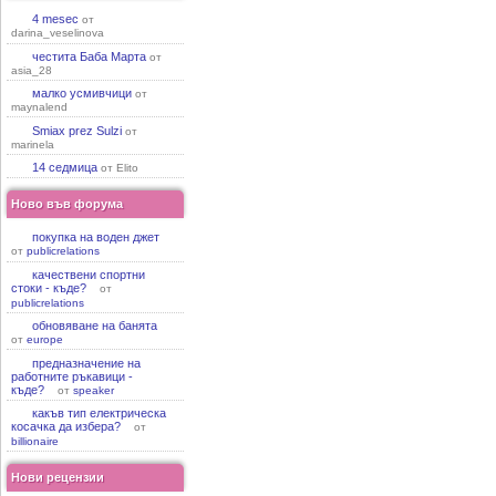
4 mesec
от
darina_veselinova
честита Баба Марта
от
asia_28
малко усмивчици
от
maynalend
Smiax prez Sulzi
от
marinela
14 седмица
от Elito
Ново във форума
покупка на воден джет
от
publicrelations
качествени спортни
стоки - къде?
от
publicrelations
обновяване на банята
от
europe
предназначение на
работните ръкавици -
къде?
от
speaker
какъв тип електрическа
косачка да избера?
от
billionaire
Нови рецензии