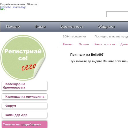
Потребители онлайн: 40 гости
Начало
Факти
Бременност
Общност
1094 посещения
Последно влизане пред
Начало
За мен
Книга за гости
Днев
Приятели на Bella007
Тук можете да видите Вашите собствени
Календар на
бременността
Календар на овулацията
Форум
календар App
Снимки на потребители