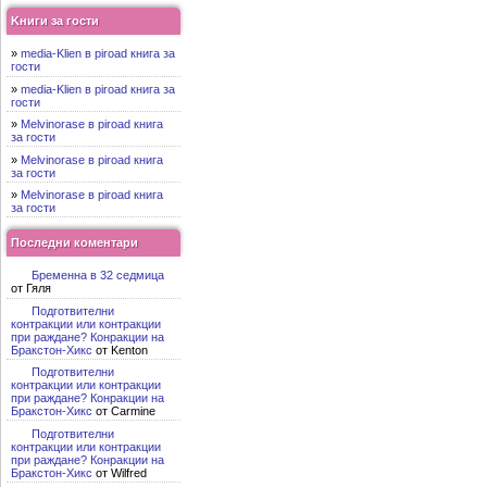
Kниги за гости
»
media-Klien в piroad книга за
гости
»
media-Klien в piroad книга за
гости
»
Melvinorase в piroad книга
за гости
»
Melvinorase в piroad книга
за гости
»
Melvinorase в piroad книга
за гости
Последни коментари
Бременна в 32 седмица
от Гяля
Подготвителни
контракции или контракции
при раждане? Конракции на
Бракстон-Хикс
от Kenton
Подготвителни
контракции или контракции
при раждане? Конракции на
Бракстон-Хикс
от Carmine
Подготвителни
контракции или контракции
при раждане? Конракции на
Бракстон-Хикс
от Wilfred